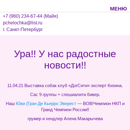
МЕНЮ
+7 (960) 234-67-44 (Майя)
pchelochka@list.ru
г. Санкт-Петербург
Ура!! У нас радостные
новости!!
11.04.21 Выставка собак клуб «ДогСити» эксперт Кизина.
Сас 9 группы + спешиалити бивер.
Наш
Юви (Гран Де Кьерро Эверест
— BOB!Чемпион НКП и
Гранд Чемпион России!!
грумер и хендлер Алена Макарычева